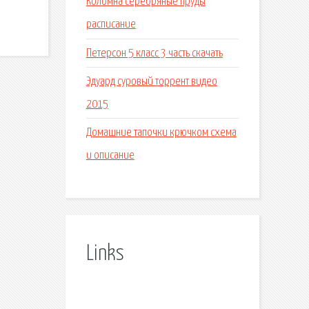
Коломна серебряные пруды
расписание
Петерсон 5 класс 3 часть скачать
Эдуард суровый торрент видео
2015
Домашние тапочки крючком схема
и описание
Links