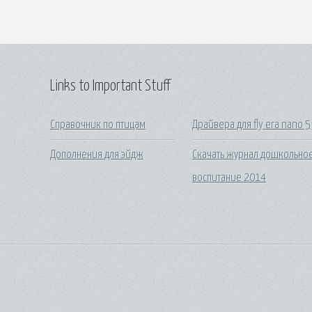
Links to Important Stuff
Справочник по птицам
Драйвера для fly era nano 5
Дополнения для эйдж
Скачать журнал дошкольно
воспитание 2014