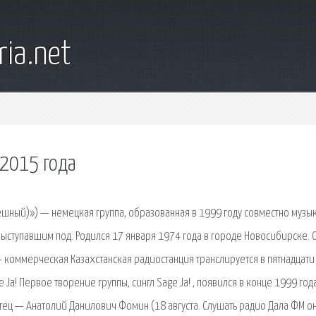
ia.net
 2015 года
(грешный)») — немецкая группа, образованная в 1999 году совместно музы
выступавшим под. Родился 17 января 1974 года в городе Новосибирске. 
- коммерческая Казахстанская радиостанция транслируется в пятнадцати
 Ja! Первое творение группы, сингл Sage Ja! , появился в конце 1999 год
тец — Анатолий Данилович Фомин (18 августа. Слушать радио Дала ФМ о