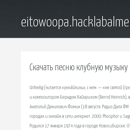
eitowoopa.hacklabalmer
Скачать песню клубную музыку
Unheilig (читается «унха́йлихь», с нем. — «не святой 
и композитором Берндом Хайнрихом (Bernd Heinrich), 
Анатолий Данилович Фомин (18 августа. Радио Дала ФМ 
городах и онлайн в сети интернет. 2000: Phosphor и Sage
Родился 17 января 1974 года в городе Новосибирске. О