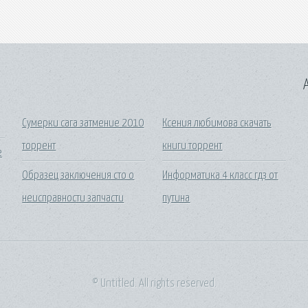
A
Сумерки сага затмение 2010
Ксения любимова скачать
торрент
книги торрент
е
Образец заключения сто о
Информатика 4 класс гдз от
неисправности запчасти
путина
© Untitled. All rights reserved.