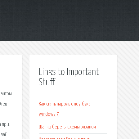
Links to Important
Stuff
кантом
Отец —
Как снять пароль с ноутбука
windows 7
а при.
Шапки береты схемы вязания
нлайн