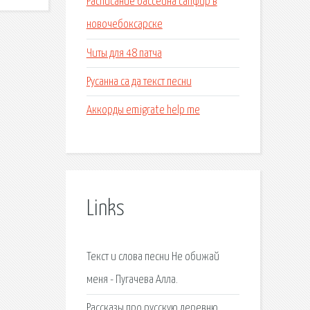
Расписание бассейна сапфир в
новочебоксарске
Читы для 48 патча
Русанна са да текст песни
Аккорды emigrate help me
Links
Текст и слова песни Не обижай
меня - Пугачева Алла.
Рассказы про русскую деревню.