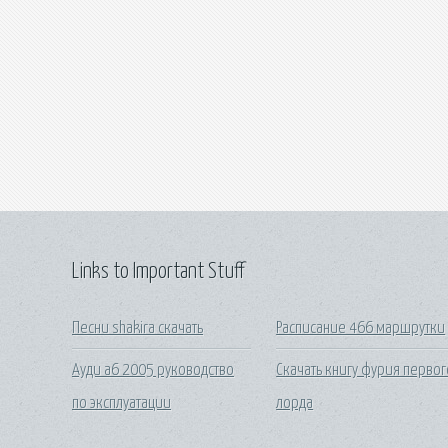
Links to Important Stuff
Песни shakira скачать
Расписание 466 маршрутки
Ауди а6 2005 руководство
Скачать книгу фурия первог
по эксплуатации
лорда