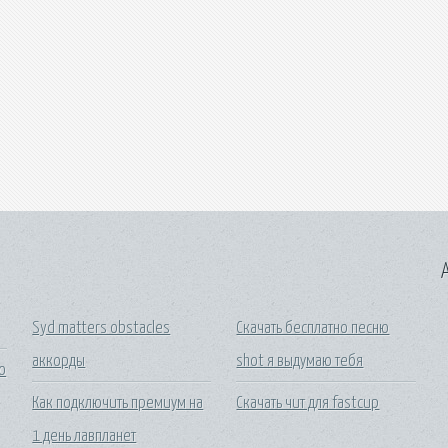
A
Syd matters obstacles
Скачать бесплатно песню
аккорды
shot я выдумаю тебя
о
Как подключить премиум на
Скачать чит для fastcup
1 день лавпланет