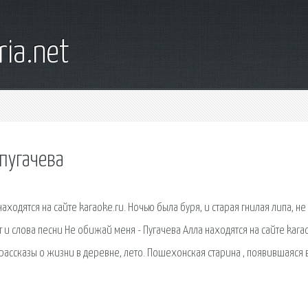
ia.net
пугачева
аходятся на сайте karaoke.ru. Ночью была буря, и старая гнилая липа, не
и слова песни Не обижай меня - Пугачева Алла находятся на сайте karao
рассказы о жизни в деревне, лето. Пошехонская старина , появившаяся 