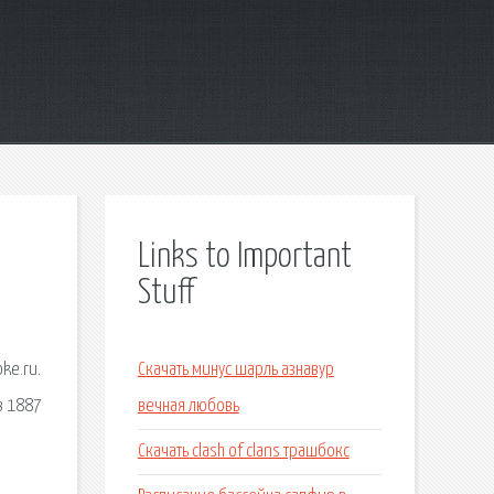
Links to Important
Stuff
ke.ru.
Скачать минус шарль азнавур
в 1887
вечная любовь
Скачать clash of clans трашбокс