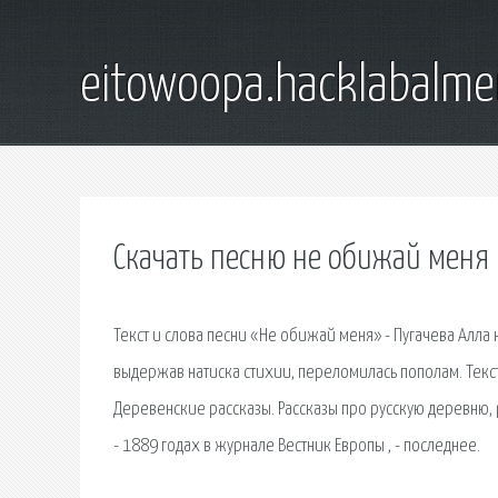
eitowoopa.hacklabalmer
Скачать песню не обижай меня 
Текст и слова песни «Не обижай меня» - Пугачева Алла н
выдержав натиска стихии, переломилась пополам. Текст 
Деревенские рассказы. Рассказы про русскую деревню, 
- 1889 годах в журнале Вестник Европы , - последнее.