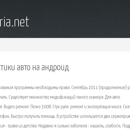
ia.net
тики авто на андроид
рования программы необходимы права. Сентябрь 2011 (продолжение) pa
чать. Существует множество модификаций такого сканера: Для авто.
я. Видео ремонт: Пежо 3008. Стук руля. ремонт и эксплуатация книга. Ска
лефон, быстро получить помощь. В устройстве используется два сервопри
- трава из детства. Недавно я сильно заболела - кашель, слабость. Под