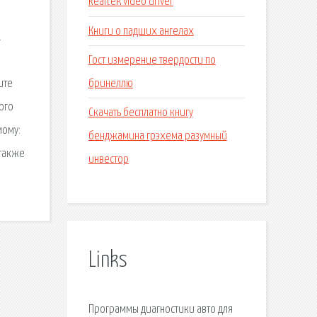
Realtek video driver
Книги о падших ангелах
.
Гост измерение твердости по
бринеллю
ите
ого
Скачать бесплатно книгу
мому:
бенджамина грэхема разумный
 также
инвестор
Links
Программы диагностики авто для