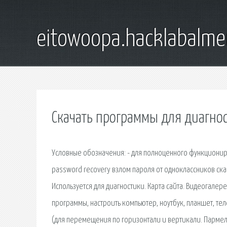
eitowoopa.hacklabalmer
Скачать программы для диагнос
Условные обозначения: - для полноценного функциони
password recovery взлом пароля от одноклассников ска
Используется для диагностики. Карта сайта. Видеогалере
программы, настроить компьютер, ноутбук, планшет, те
(для перемещения по горизонтали и вертикали. Пармелия 