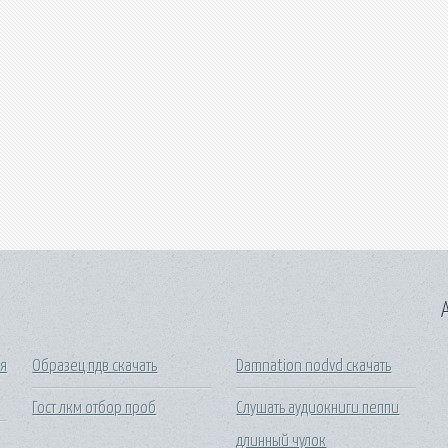
A
ия
Образец пдв скачать
Damnation nodvd скачать
Гост лкм отбор проб
Слушать аудиокниги пеппи
длинный чулок