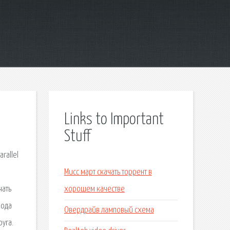
Links to Important
Stuff
rallel
Мисс март скачать торрент в
чать
хорошем качестве
вода
Овердрайв ламповый схема
руга.