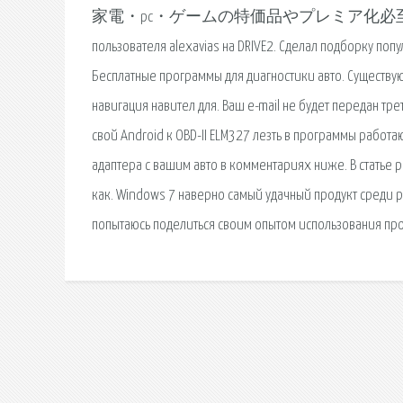
家電・pc・ゲームの特価品やプレミア化必至
пользователя alexavias на DRIVE2. Сделал подборку поп
Бесплатные программы для диагностики авто. Существуют
навигация навител для. Ваш e-mail не будет передан тр
свой Android к OBD-II ELM327 лезть в программы работ
адаптера с вашим авто в комментариях ниже. В статье 
как. Windows 7 наверно самый удачный продукт среди 
попытаюсь поделиться своим опытом использования пр