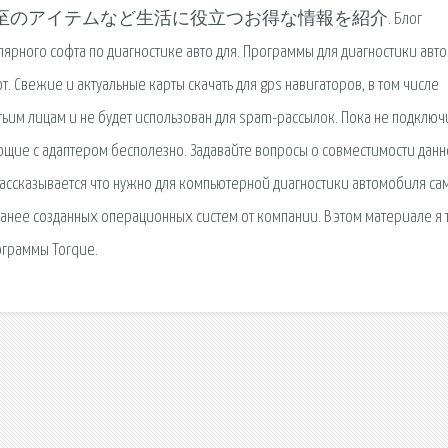
のアイテムなど生活に役立つお得な情報を紹介. Блог
улярного софта по диагностике авто для. Программы для диагностики авто
. Свежие и актуальные карты скачать для gps навигаторов, в том числе
етьим лицам и не будет использован для spam-рассылок. Пока не подключ
ающие с адаптером бесполезно. Задавайте вопросы о совместимости данн
рассказывается что нужно для компьютерной диагностики автомобиля са
ранее созданных операционных систем от компании. В этом материале я
ограммы Torque.