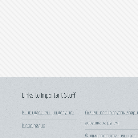
Links to Important Stuff
Книги для женщин девушек
Скачать песню группы авар
девушка за рулем
K pop радио
Фильм про пограничников