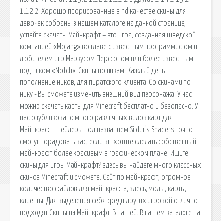
1.12.2. Хорошо прорисованные в hd качестве скины для
девочек собраны в нашем каталоге на данной странице,
успейте скачать. Майнкрафт – это игра, созданная шведской
компанией «Mojang» во главе с известным программистом и
любителем игр Маркусом Перссоном или более известным
под ником «Notch». Скины по никам. Каждый день
пополнение ников, для пиратского клиента. Со скинами по
нику - Вы сможете изменить внешний вид персонажа. У нас
можно скачать карты для Minecraft бесплатно и безопасно. У
нас опубликовано много различных видов карт для
Майнкрафт. Шейдеры под названием Sildur’s Shaders точно
смогут порадовать вас, если вы хотите сделать собственный
майнкрафт более красивым в графическом плане. Ищите
скины для игры Майнкрафт? здесь вы найдете много классных
скинов Minecraft и сможете. Сайт по майнкрафт, огромное
количество файлов для майнкрафта, здесь, моды, карты,
клиенты. Для выделения себя среди других игровой отлично
подходят Скины на Майнкрафт! В нашей. В нашем каталоге на