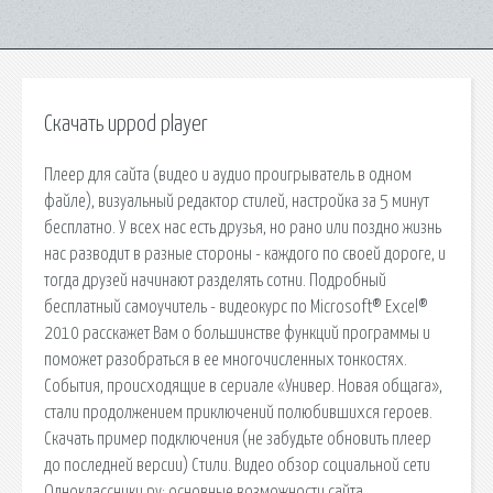
Скачать uppod player
Плеер для сайта (видео и аудио проигрыватель в одном
файле), визуальный редактор стилей, настройка за 5 минут
бесплатно. У всех нас есть друзья, но рано или поздно жизнь
нас разводит в разные стороны - каждого по своей дороге, и
тогда друзей начинают разделять сотни. Подробный
бесплатный самоучитель - видеокурс по Microsoft® Excel®
2010 расскажет Вам о большинстве функций программы и
поможет разобраться в ее многочисленных тонкостях.
События, происходящие в сериале «Универ. Новая общага»,
стали продолжением приключений полюбившихся героев.
Скачать пример подключения (не забудьте обновить плеер
до последней версии) Стили. Видео обзор социальной сети
Одноклассники.ру; основные возможности сайта