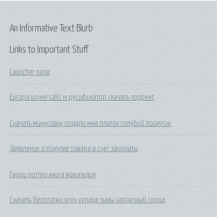
An Informative Text Blurb
Links to Important Stuff
Launcher nova
Europa universalis iv русификатор скачать торрент
Скачать минусовку подари мне платок голубой лоскуток
Заявление о покупке товара в счет зарплаты
Гарри поттер книга википедия
Скачать бесплатно игру сердце тьмы запретный город