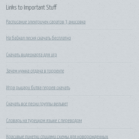
Links to Important Stuff
Расписание электричек саратов 3 анисовка
На байкал песня скачать бесплатно
Скачать видеокарта для игр
Зачем нужна отдача в торренте
Игра рыцари битва героев скачать
Скачать все песни группы вельвет
Словарь на турецком языке с переводом
Красивые пинетки спицами схемы для новорожденных