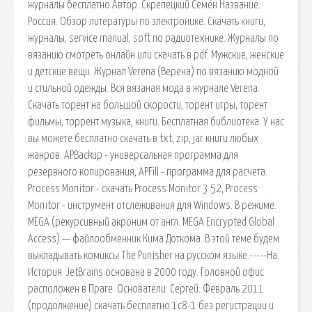
журналы бесплатно Автор: Скрепецкий Семён Название:
Россия. Обзор литературы по электронике. Скачать книги,
журналы, service manual, soft по радиотехнике. Журналы по
вязанию смотреть онлайн или скачать в pdf. Мужские, женские
и детские вещи. Журнал Verena (Верена) по вязанию модной
и стильной одежды. Вся вязаная мода в журнале Verena.
Скачать торент на большой скорости, торент игры, торент
фильмы, торрент музыка, книги. Бесплатная библиотека. У нас
вы можете бесплатно скачать в txt, zip, jar книги любых
жанров. APBackup - универсальная программа для
резервного копирования, APFill - программа для расчета.
Process Monitor - скачать Process Monitor 3.52, Process
Monitor - инструмент отслеживания для Windows. В режиме.
MEGA (рекурсивный акроним от англ. MEGA Encrypted Global
Access) — файлообменник Кима Доткома. В этой теме будем
выкладывать комиксы The Punisher на русском языке.-----На.
История. JetBrains основана в 2000 году. Головной офис
расположен в Праге. Основатели: Сергей. Февраль 2011
(продолжение) скачать бесплатно 1с8-1 без регистрации и