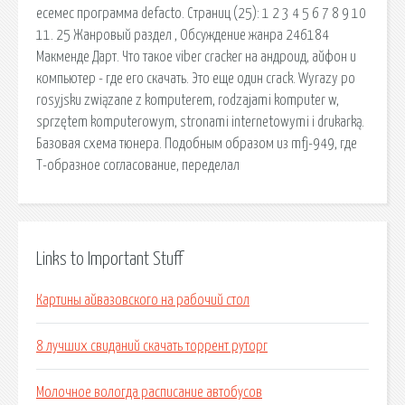
есемес программа defacto. Страниц (25): 1 2 3 4 5 6 7 8 9 10
11. 25 Жанровый раздел , Обсуждение жанра 246184
Макменде Дарт. Что такое viber cracker на андроид, айфон и
компьютер - где его скачать. Это еще один crack. Wyrazy po
rosyjsku związane z komputerem, rodzajami komputer w,
sprzętem komputerowym, stronami internetowymi i drukarką.
Базовая схема тюнера. Подобным образом из mfj-949, где
Т-образное согласование, переделал
Links to Important Stuff
Картины айвазовского на рабочий стол
8 лучших свиданий скачать торрент руторг
Молочное вологда расписание автобусов