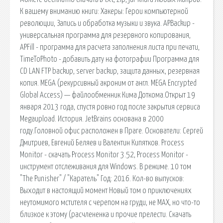
К вашему вниманию книги: Хакеры: Герои компьютерной
революции, Запись и обработка музыки и звука. APBackup -
универсальная программа для резервного копирования,
APFill - программа для расчета заполнения листа при печати,
TimeToPhoto - добавить дату на фотографии Программа для
CD LAN FTP backup, server backup, защита данных, резервная
копия. MEGA (рекурсивный акроним от англ. MEGA Encrypted
Global Access) — файлообменник Кима Доткома.Открыт 19
января 2013 года, спустя ровно год после закрытия сервиса
Megaupload. История. JetBrains основана в 2000
году.Головной офис расположен в Праге. Основатели: Сергей
Дмитриев, Евгений Беляев и Валентин Кипятков. Process
Monitor - скачать Process Monitor 3.52, Process Monitor -
инструмент отслеживания для Windows. В режиме. 10 том
"The Punisher" / "Каратель" Год: 2016. Кол-во выпусков:
Выходит в настоящий момент Новый том о приключениях
неутомимого мстителя с черепом на груди, не MAX, но что-то
близкое к этому (расчлененка и прочие прелести. Скачать