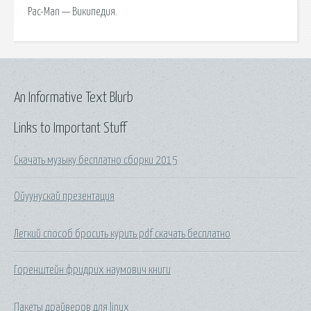
Pac-Man — Википедия.
An Informative Text Blurb
Links to Important Stuff
Скачать музыку бесплатно сборки 2015
Ойуунускай презентация
Легкий способ бросить курить pdf скачать бесплатно
Горенштейн фридрих наумович книги
Пакеты драйверов для linux