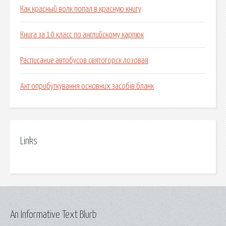
Как красный волк попал в красную книгу
Книга за 10 класс по английскому карпюк
Расписание автобусов святогорск лозовая
Акт оприбуткування основних засобів бланк
Links
An Informative Text Blurb