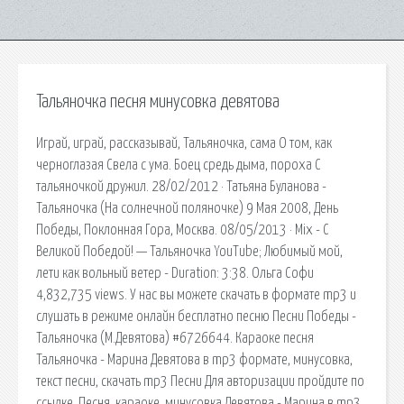
Тальяночка песня минусовка девятова
Играй, играй, рассказывай, Тальяночка, сама О том, как
черноглазая Свела с ума. Боец средь дыма, пороха С
тальяночкой дружил. 28/02/2012 · Татьяна Буланова -
Тальяночка (На солнечной поляночке) 9 Мая 2008, День
Победы, Поклонная Гора, Москва. 08/05/2013 · Mix - С
Великой Победой! — Тальяночка YouTube; Любимый мой,
лети как вольный ветер - Duration: 3:38. Ольга Софи
4,832,735 views. У нас вы можете скачать в формате mp3 и
слушать в режиме онлайн бесплатно песню Песни Победы -
Тальяночка (М.Девятова) #6726644. Караоке песня
Тальяночка - Марина Девятова в mp3 формате, минусовка,
текст песни, скачать mp3 Песни Для авторизации пройдите по
ссылке. Песня, караоке, минусовка Девятова - Марина в mp3