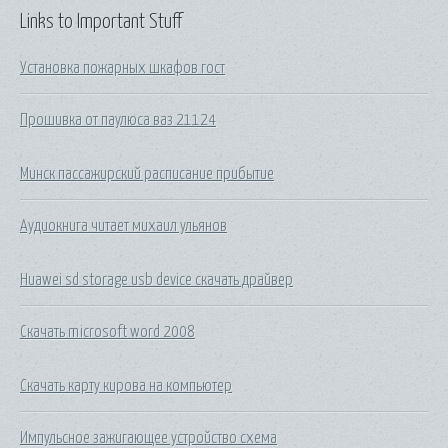
Links to Important Stuff
Установка пожарных шкафов гост
Прошивка от паулюса ваз 21124
Минск пассажирский расписание прибытие
Аудиокнига читает михаил ульянов
Huawei sd storage usb device скачать драйвер
Скачать microsoft word 2008
Скачать карту кирова на компьютер
Импульсное зажигающее устройство схема