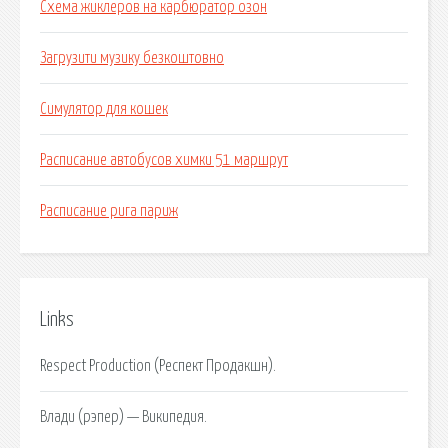
Схема жиклеров на карбюратор озон
Загрузити музику безкоштовно
Симулятор для кошек
Расписание автобусов химки 51 маршрут
Расписание рига париж
Links
Respect Production (Респект Продакшн).
Влади (рэпер) — Википедия.