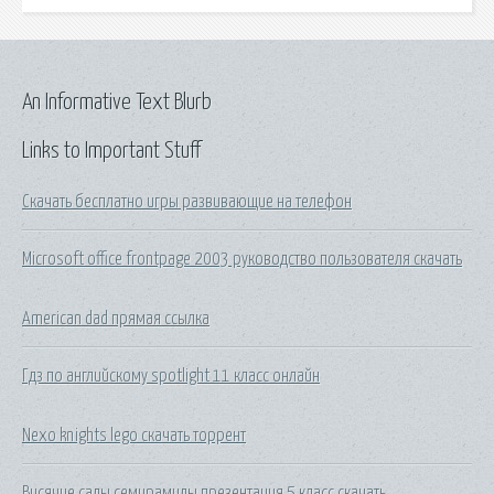
An Informative Text Blurb
Links to Important Stuff
Скачать бесплатно игры развивающие на телефон
Microsoft office frontpage 2003 руководство пользователя скачать
American dad прямая ссылка
Гдз по английскому spotlight 11 класс онлайн
Nexo knights lego скачать торрент
Висячие сады семирамиды презентация 5 класс скачать