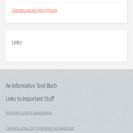
Скачать песни про туризм
Links
An Informative Text Blurb
Links to Important Stuff
Браузер опера википедия
Скачать игры 2д стрелялки на андроид