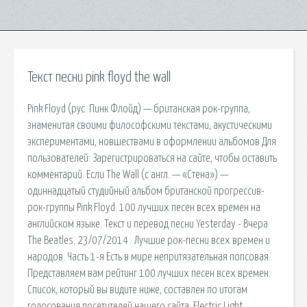
Текст песни pink floyd the wall
Pink Floyd (рус. Пинк Флойд) — британская рок-группа,
знаменитая своими философскими текстами, акустическими
экспериментами, новшествами в оформлении альбомов Для
пользователей: Зарегистрироваться на сайте, чтобы оставить
комментарий. Если The Wall (с англ. — «Стена») —
одиннадцатый студийный альбом британской прогрессив-
рок-группы Pink Floyd. 100 лучших песен всех времен на
английском языке. Текст и перевод песни Yesterday - Вчера
The Beatles. 23/07/2014 · Лучшие рок-песни всех времен и
народов. Часть 1-я Есть в мире непритязательная попсовая.
Представляем вам рейтинг 100 лучших песен всех времен.
Список, который вы видите ниже, составлен по итогам
голосования посетителей нашего сайта. Electric Light