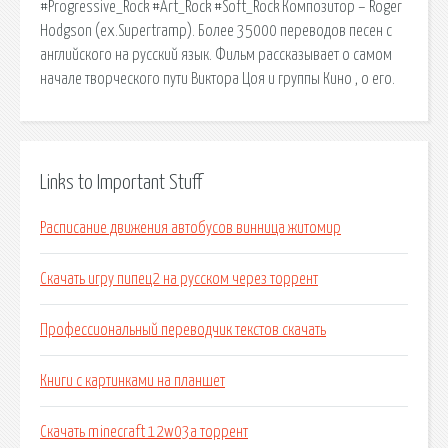
#Progressive_Rock #Art_Rock #Soft_Rock Композитор – Roger
Hodgson (ex.Supertramp). Более 35000 переводов песен с
английского на русский язык. Фильм рассказывает о самом
начале творческого пути Виктора Цоя и группы Кино , о его.
Links to Important Stuff
Расписание движения автобусов винница житомир
Скачать игру пипец2 на русском через торрент
Профессиональный переводчик текстов скачать
Книги с картинками на планшет
Скачать minecraft 12w03a торрент