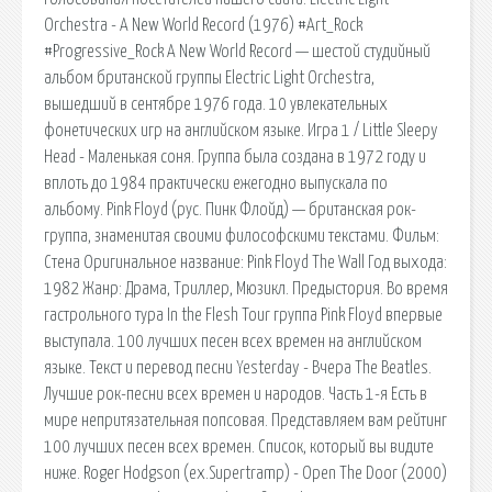
Orchestra - A New World Record (1976) #Art_Rock
#Progressive_Rock A New World Record — шестой студийный
альбом британской группы Electric Light Orchestra,
вышедший в сентябре 1976 года. 10 увлекательных
фонетических игр на английском языке. Игра 1 / Little Sleepy
Head - Маленькая соня. Группа была создана в 1972 году и
вплоть до 1984 практически ежегодно выпускала по
альбому. Pink Floyd (рус. Пинк Флойд) — британская рок-
группа, знаменитая своими философскими текстами. Фильм:
Стена Оригинальное название: Pink Floyd The Wall Год выхода:
1982 Жанр: Драма, Триллер, Мюзикл. Предыстория. Во время
гастрольного тура In the Flesh Tour группа Pink Floyd впервые
выступала. 100 лучших песен всех времен на английском
языке. Текст и перевод песни Yesterday - Вчера The Beatles.
Лучшие рок-песни всех времен и народов. Часть 1-я Есть в
мире непритязательная попсовая. Представляем вам рейтинг
100 лучших песен всех времен. Список, который вы видите
ниже. Roger Hodgson (ex.Supertramp) - Open The Door (2000)