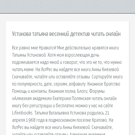
Устинова татьяна весенний детектив читать онлайн
Все равно мне Нравится! Мне действительно нравятся книги
Татьяны Устиновой. Хотя моя взрослеющая дочь
подсмеивается надо мной и говорит, что это не то, что нужно
читать маме. На ЛитРес вы найдете все книги Анны Князевой.
Скачивайте, читайте или оставляйте отзывы. Сортируйте книги
по популярности, дате, сериям, алфавиту. Книжное братство
Помощь и контакты; Книжная полка; Блоги; Форумы.
«Алмазная академия» Екатерина Полянская читать онлайн
книгу без регистрации и бесплатно можно у нас на сайте
Lifeinbooks. Татьяна Витальевна Устинова родилась 21
апреля 1968 года в подмосковном поселке Кратово. На
ЛитРес вы найдете все книги Анны Князевой. Скачивайте,
читайте или оставляйте отзывы. Алмазная академия