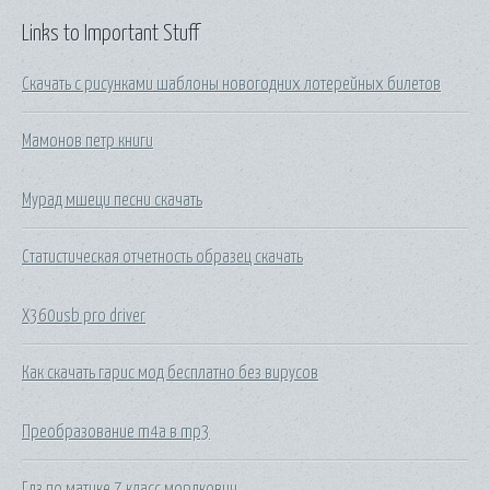
Links to Important Stuff
Скачать с рисунками шаблоны новогодних лотерейных билетов
Мамонов петр книги
Мурад мшеци песни скачать
Статистическая отчетность образец скачать
X360usb pro driver
Как скачать гарис мод бесплатно без вирусов
Преобразование m4a в mp3
Гдз по матике 7 класс мордкович