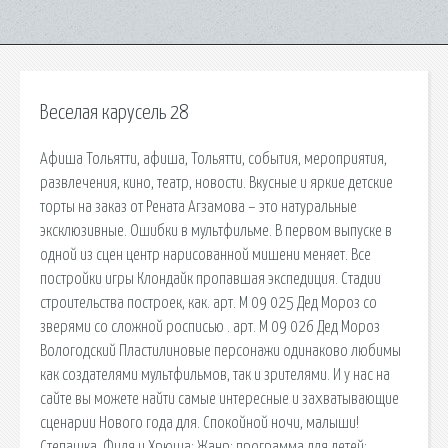
Веселая карусель 28
Афиша Тольятти, афиша, Тольятти, события, мероприятия,
развлечения, кино, театр, новости. Вкусные и яркие детские
торты на заказ от Рената Агзамова – это натуральные
эксклюзивные. Ошибки в мультфильме. В первом выпуске в
одной из сцен центр нарисованной мишени меняет. Все
постройки игры Клондайк пропавшая экспедиция. Стадии
строительства построек, как. арт. М 09 025 Дед Мороз со
зверями со сложной росписью . арт. М 09 026 Дед Мороз
Вологодский Пластилиновые персонажи одинаково любимы
как создателями мультфильмов, так и зрителями. И у нас на
сайте вы можете найти самые интересные и захватывающие
сценарии Нового года для. Спокойной ночи, малыши!
Степашка, Филя и Хрюша: Жанр: программа для детей: