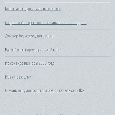
Бланк заказа для химчистки и глажки
Спартак война проклятых скачать бесплатно торрент
Договор безвозмездного займа
Русский язык бархударов гдз 8 класс
Гта сан андреас моды 2008 года
Blue chips фильм
Скачать книгу достоевского братья карамазовы fb2