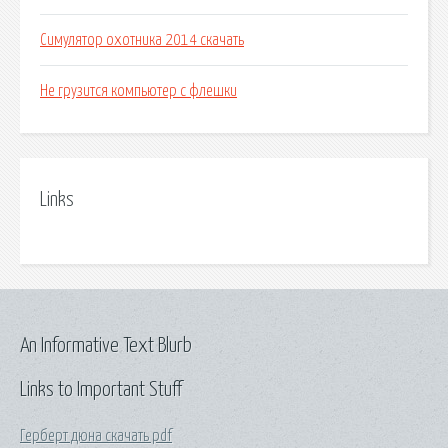
Симулятор охотника 2014 скачать
Не грузится компьютер с флешки
Links
An Informative Text Blurb
Links to Important Stuff
Герберт дюна скачать pdf