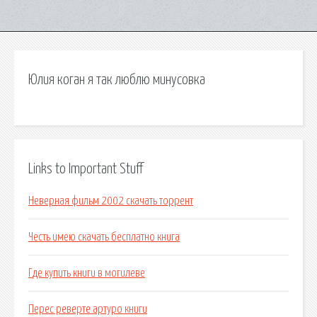
Юлия коган я так люблю минусовка
Links to Important Stuff
Неверная фильм 2002 скачать торрент
Честь имею скачать бесплатно книга
Где купить книги в могилеве
Перес реверте артуро книги