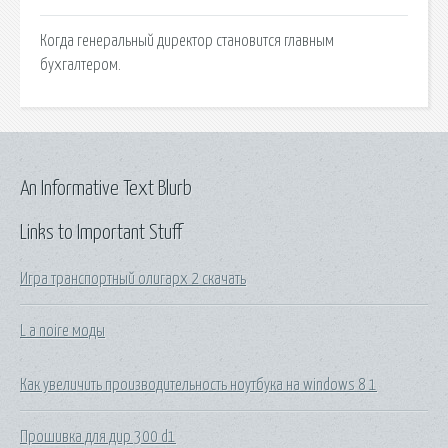
Когда генеральный директор становится главным
бухгалтером.
An Informative Text Blurb
Links to Important Stuff
Игра транспортный олигарх 2 скачать
L a noire моды
Как увеличить производительность ноутбука на windows 8 1
Прошивка для дир 300 d1