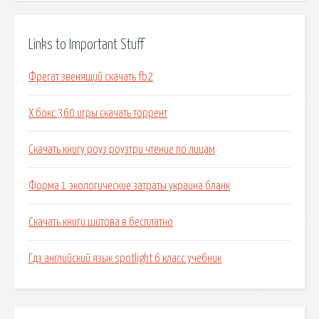
Links to Important Stuff
Фрегат звенящий скачать fb2
Х бокс 360 игры скачать торрент
Скачать книгу роуз роузтри чтение по лицам
Форма 1 экологические затраты украина бланк
Скачать книги шитова в бесплатно
Гдз английский язык spotlight 6 класс учебник