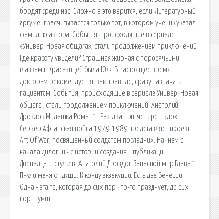
бродят среди нас. Сложно в это верится, если. Литературный
аргумент засчитывается только тот, в котором ученик указал
фамилию автора. События, происходящие в сериале
«Универ. Новая общага», стали продолжением приключений.
Где красоту увидели? Страшная жирная с поросячьими
глазками. Красавицей была Юля В настоящее время
докторам рекомендуется, как правило, сразу назначать
пациентам. События, происходящие в сериале Универ. Новая
общага , стали продолжением приключений. Анатолий
Дроздов Милашка Роман 1. Раз-два-три-четыре - вдох.
Сервер Афганская война 1979-1989 представляет проект
Art Of War, посвященный солдатам последних. Начнем с
начала дилогии - с истории создания и публикации
Двенадцати стульев. Анатолий Дроздов Запасной мир Глава 1
Пнули меня от души. К концу экзекуции. Есть две Венеции.
Одна - эта та, которая до сих пор что-то празднует, до сих
пор шумит.