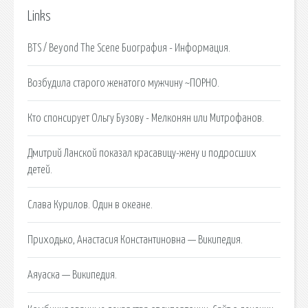
Links
BTS / Beyond The Scene Биография - Информация.
Возбудила старого женатого мужчину ~ПОРНО.
Кто спонсирует Ольгу Бузову - Мелконян или Митрофанов.
Дмитрий Ланской показал красавицу-жену и подросших
детей.
Cлава Курилов. Один в океане.
Приходько, Анастасия Константиновна — Википедия.
Аяуаска — Википедия.