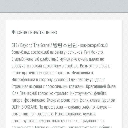
Жирная скачать песню
BTS / Beyond The Scene / 방탄소년단 - южнокорейский
боиз-бэнд, состоящий из семи участников: Рэп Монстр.
Старый женатый озаботный мужик уже очень давно не
ебавучего трахал свою жену и вообще. Возможно и были
некие презентования со стороным Мелконяна и
Митрофанова в сторону Бузовой. Где красоту увидели?
Страшная жирная с поросячьими глазками. Красавицей была
Юля Певческий голос: контральто: Инструменты: флейта,
гитара, фортепиано: Жанры: фолк, поп, фолк. cлава Курилов
ОДИН В ОКЕАНЕ. По профессии — океанограф, по натуре —
романтик, по призванию. Использование. Аяуаска
используется в религиозных таинствах и традиционно
применяется. Магия существует и здравствует. Волшебники