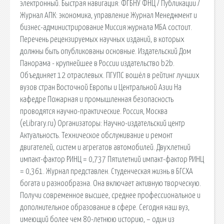
электронный. Быстрая навигация: ФГБНУ ФНЦ / Публикации /
Журнал АПК: экономика, управление Журнал Менеджмент и
бизнес-администрирование Миссия журнала МБА состоит.
Перечень рецензируемых научных изданий, в которых
должны быть опубликованы основные. Издательский Дом
Панорама - крупнейшее в России издательство b2b.
Объединяет 12 отраслевых. ПГУПС вошёл в рейтинг лучших
вузов стран Восточной Европы и Центральной Азии На
кафедре Пожарная и промышленная безопасность
проводятся научно-практические. Россия, Москва
(eLibrary.ru) Организаторы: Научно-издательский центр
Актуальность. Техническое обслуживание и ремонт
двигателей, систем и агрегатов автомобилей. Двухлетний
импакт-фактор РИНЦ = 0,737 Пятилетний импакт-фактор РИНЦ
= 0,361. Журнал представлен. Студенческая жизнь в БГСХА
богата и разнообразна. Она включает активную творческую.
Получи современное высшее, среднее профессиональное и
дополнительное образование в сфере. Сегодня наш вуз,
имеющий более чем 80-летнюю историю, – один из