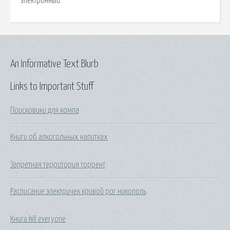
электронный.
An Informative Text Blurb
Links to Important Stuff
Поисковики для компа
Книги об алкогольных напитках
Запретная территория торрент
Расписание электричек кривой рог никополь
Книга kill everyone