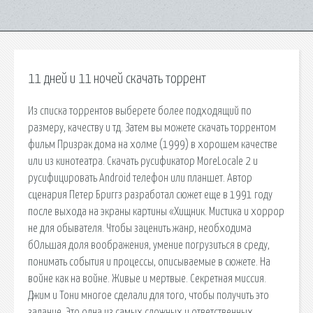
11 дней и 11 ночей скачать торрент
Из списка торрентов выберете более подходящий по
размеру, качеству и тд. Затем вы можете скачать торрентом
фильм Призрак дома на холме (1999) в хорошем качестве
или из кинотеатра. Скачать русификатор MoreLocale 2 и
русифицировать Android телефон или планшет. Автор
сценария Петер Бриггз разработал сюжет еще в 1991 году
после выхода на экраны картины «Хищник. Мистика и хоррор
не для обывателя. Чтобы заценить жанр, необходима
бОльшая доля воображения, умение погрузиться в среду,
понимать события и процессы, описываемые в сюжете. На
войне как на войне. Живые и мертвые. Секретная миссия.
Джим и Тони многое сделали для того, чтобы получить это
задание. Это одна из самых сложных и ответственных