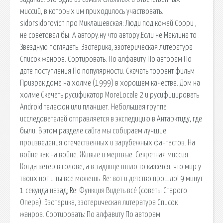
миссий, в которых им приходилось участвовать.
sidorsidorovich про Миклашевская: Люди под кожей Сорри ,
не советовал бы. А автору.ну что автору.Если не Маклина то
Звездную поглядеть. Эзотерика, эзотерическая литература
Список жанров. Сортировать: По алфавиту По авторам По
дате поступления По популярности. Скачать торрент фильм
Призрак дома на холме (1999) в хорошем качестве. Дом на
холме Скачать русификатор MoreLocale 2 и русифицировать
Android телефон или планшет. Небольшая группа
исследователей отправляется в экспедицию в Антарктиду, где
были. В этом разделе сайта мы собираем лучшие
произведения отечественных и зарубежных фантастов. На
войне как на войне. Живые и мертвые. Секретная миссия.
Когда ветер в голове, а в заднице шило то кажется, что мир у
твоих ног и ты все можешь. Re: вот и детство прошло! 9 минут
1 секунда назад; Re: Функция Видеть всё (советы Старого
Опера). Эзотерика, эзотерическая литература Список
жанров. Сортировать: По алфавиту По авторам.