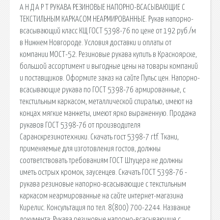
А Н Д А Р Т РУКАВА РЕЗИНОВЫЕ НАПОРНО-ВСАСЫВАЮЩИЕ С
ТЕКСТИЛЬНЫМ КАРКАСОМ НЕАРМИРОВАННЫЕ. Рукав напорно-
всасывающий класс КЩ ГОСТ 5398-76 по цене от 192 руб./м
в Нижнем Новгороде. Условия доставки и оплаты от
компании МОСТ-52. Резиновые рукава купить в Красноярске,
большой ассортимент и выгодные цены на товары компаний
и поставщиков. Оформите заказ на сайте Пульс цен. Напорно-
всасывающие рукава по ГОСТ 5398-76 армированные, с
текстильным каркасом, металлической спиралью, имеют на
концах мягкие манжеты, имеют ярко выраженную. Продажа
рукавов ГОСТ 5398-76 от производителя
Саранскрезинотехники. Скачать гост 5398-7 rtf. Ткани,
применяемые для изготовления гостов, должны
соответствовать требованиям ГОСТ Штуцера не должны
иметь острых кромок, заусенцев. Скачать ГОСТ 5398-76 -
рукава резиновые напорно-всасывающие с текстильным
каркасом неармированные на сайте интернет-магазина
Кирелис. Консультация по тел. 8(800) 700-2244. Название
документа: Рукава резиновые напорно-всасывающие с