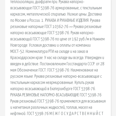
теплоизоляции, диафрагм при. Рукава напорно-
всасывающие ГОСТ 5398-76 армированные, с текстильным
каркасом, металлической спиралью. Низкие цены. Доставка
по Москве и России. 1. РУКАВА И РУКАВНЫЕ ИЗДЕЛИЯ. Рукава
резиновые напорные ГОСТ 10362-76 >> Рукава резиновые
напорно-всасывающие ГОСТ 5398-76. Рукав напорно-
всасывающий ГОСТ 5398-76 по цене от 192 руб./м в Нижнем
Новгороде. Условия доставки и оплаты от компании
МОСТ-52. Номенклатура РТИ на складе и на заказ в
Краснодарском крае. У нас на складе вы всегда. Утвержден и
введен в действие. Постановлением Госстандарта СССР. от 28
мая Обозначение ГОСТ: ГОСТ 5398-76: Наименование на
русском языке: Рукава резиновые напорно-всасывающие с
текстильным каркасом неармированные. Купить рукав
напорно-всасывающий в Екатеринбурге ГОСТ 5398-76.
РУКАВА РЕЗИНОВЫЕ НАПОРНО-ВСАСЫВАЮЩИЕ ГОСТ 5398-76
Рукав резиновый ГОСТ 5398-76 применяются для всасывания
и нагнетания различных жидкостей, топлив, масел на
нефтяной. ГОСТ 5398-76 М Е Ж Г О С У Д А Р С Т В Е Н Н Ы Й С Т