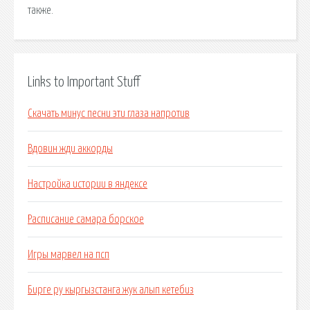
также.
Links to Important Stuff
Скачать минус песни эти глаза напротив
Вдовин жди аккорды
Настройка истории в яндексе
Расписание самара борское
Игры марвел на псп
Бирге ру кыргызстанга жук алып кетебиз