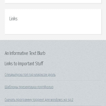
Links
An Informative Text Blurb
Links to Important Stuff
Спецвыпуски топ гир кларксон дуэль
Шаблоны презентации портфолио
Скачать программу торрент для windows xp sp2