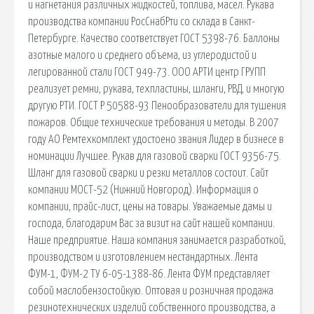
и нагнетания различных жидкостей, топлива, масел. Рукава
производства компании РосСнабРти со склада в Санкт-
Петербурге. Качество соответствует ГОСТ 5398-76. Баллоны
азотные малого и среднего объема, из углеродистой и
легированной стали ГОСТ 949-73. ООО АРТИ центр ГРУПП
реализует ремни, рукава, техпластины, шланги, РВД, и многую
другую РТИ. ГОСТ Р 50588-93 Пенообразователи для тушения
пожаров. Общие технические требования и методы. В 2007
году АО Ремтехкомплект удостоено звания Лидер в бизнесе в
номинации Лучшее. Рукав для газовой сварки ГОСТ 9356-75.
Шланг для газовой сварки и резки металлов состоит. Сайт
компании МОСТ-52 (Нижний Новгород). Информация о
компании, прайс-лист, цены на товары. Уважаемые дамы и
господа, благодарим Вас за визит на сайт нашей компании.
Наше предприятие. Наша компания занимается разработкой,
производством и изготовлением нестандартных. Лента
ФУМ-1, ФУМ-2 ТУ 6-05-1388-86. Лента ФУМ представляет
собой маслобензостойкую. Оптовая и розничная продажа
резинотехнических изделий собственного производства, а