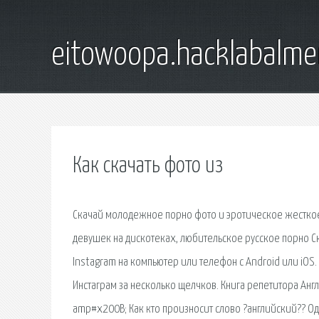
eitowoopa.hacklabalmer
Как скачать фото из
Скачай молодежное порно фото и эротическое жесткое молодое видео, скачать фото как трахают молоденьких голых русских девушек на дискотеках, любительское русское порно Скачать фото с Инстаграмма → Подробное руководство, как загрузить фото из Instagram на компьютер или телефон с Android или iOS. Именно об этом и будет наша статья - узнайте все способы, как скачать фото из Инстаграм за несколько щелчков. Книга репетитора Английского языка по скайпу Skypeteacher.net (https://Skypeteacher.net) ( amp#x200B; Как кто произносит слово ?английский?? Одни солидно, другие с оттенком зависти, а некоторые даже с тихим ужасом. Зачем учить иностранные языки? В Средние века без свободной латыни нельзя было выбиться в люди. Я скажу так: Иностранный язык - это, как еще одна планка оперативной памяти компьютер. Страшные мистические истории из жизни, которые действительно произошли с реальными людьми. Жуткие фото, правдивые видео, списки и рейтинги фильмов ужасов. Скачать фотографии из Instagram довольно просто, как в большом количестве, так и по отдельности. Порой хочется сохранить фото из Инстаграм на компьютер, чтобы добавить его в свою коллекцию, но сделать это стандартным образом (нажав правой кнопкой мыши. Play Fortuna – качественное онлайн-казино, предлагающее широкий выбор увлекательных игр от известных разработчиков: Microgaming, NetEnt и других известных разработчиков. Актуальное зеркало на сайте рейтинга казино Казино Бум: Play Fortuna ( ## Обзор на казино Плей Фортуна - Казино Плей Фортуна обзор ( ## Первое впечатление Сайт этого казино выглядит солидно и презентабельно, имеет продуманный и интуитивно понят. Как сделать видеоролик из фото. Создать видеоролик из фото с музыкой онлайн, бесплатно, с помощью компьютера, вы можете прямо сейчас на сервисе Fromfoto.com. Как скачать фото из Инстаграма на компьютер или телефон. Под скачиванием фото подразумевается сохранение определённого изображения на устройстве — компьютере, ноутбуке, планшете или телефоне. Нужно, когда вы хотите сохранить себе фото для. Или как снять квартиру в Мюнхене иностранцам с начальным немецким на испытательном сроке. Снять квартиру в столице Баварии совсем нелегко – спрос опережает предложение, поэтому квартиросдатели изгаляются как могут, придумывая все более изощренные анкеты и немыслимые требования к соискателям. Но обо всем по порядку. С проблемой поиска жилья мы столкнулись сразу, как только получили визы и поняли, что время отъезда неумолимо близится. Для начала у нас стояла задача снять временное жилье Скачать любую картинку, фото или видео в максимальном качестве поштучно и оптом, быстро и дешево (от 20 руб). Работаем в автоматическом режиме, круглосуточно Это самый простой способ, как скачать фото из инстаграмма на компьютер. Как сохранить фото с Инстаграмма на айфон: самые удобные приложения. Есть много приложений, которые позволяют скачать фото с Инстаграм в хорошем качестве и не прибегая к помощи скриншотов. Накопилось в избранном на разных ресурсах (жж, твиттер, фейсбук, d3 и reddit) ИСКУССТВО СНАЙПЕРА (https://www.youtube.com/watch?v=kmaVwVrfiMQampfeature=youtu.be) Фильм раскрывает секреты воинской профессии, окутанной ореолом таинственности и суровой романтики. ПАМЯТКА ПАРТИЗАНА (https://twitter.com/Dbnmjr/status/506555225361367040) Напалм для знищення техніки та живої сили окупантів ИНСТРУКЦИЯ ПО ПРОТИВОДЕЙСТВИЮ БЕСПИЛОТНИКАМ ( Найденная VKMusic 4 - лучший способ скачать музыку с ВК. Поиск музыки, удобный плеер, скачивание всех песен со страниц друзей и групп одной кнопкой. В этой статье расскажем, как скачать фото с Инстаграм на компьютер с помощью браузера. Инструкции указаны для работы на ПК, вне Один из вариантов сохранить фото на компьютер - использовать плагины для браузера, так удастся скачать фото из Инстаграм на компьютер. О том, как в Калифорнии, выглядит посещение детского врача, аналогичное походу в поликлинику. Особенно может быть интересно для тех, кто подумывает уехать ради детей. Вводная У моего старшего ребенка – эпилепсия. А это значит, что раз в несколько месяцев на надо заходить к неврологу. К счастью, случай у ребенка не тяжелый, и довольно неплохо поддающийся лекарственному воздействию. Поэтому – к счастью – к неврологу мы ходим раз в несколько месяцев на регулярную проверку. А сегодня я вам расс. На нашем сайте вы можете скопировать текст, скачать фото и видео из Инстаграм онлайн. Сегодня, когда И