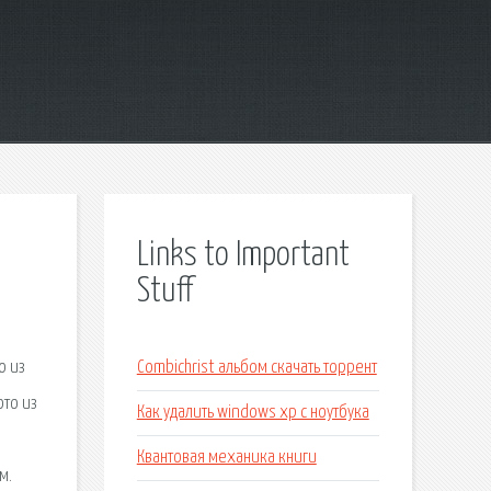
Links to Important
Stuff
Combichrist альбом скачать торрент
Как удалить windows xp с ноутбука
Квантовая механика книги