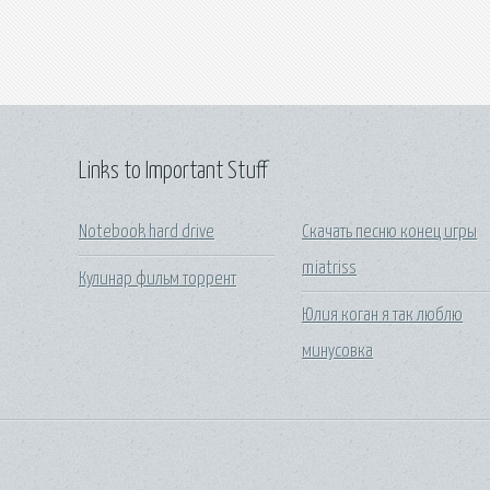
Links to Important Stuff
Notebook hard drive
Скачать песню конец игры
miatriss
Кулинар фильм торрент
Юлия коган я так люблю
минусовка