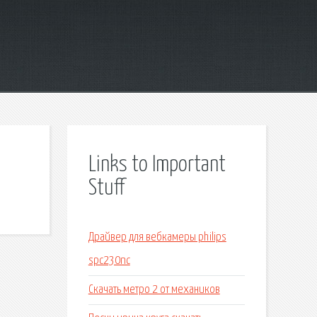
Links to Important
Stuff
Драйвер для вебкамеры philips
spc230nc
Скачать метро 2 от механиков