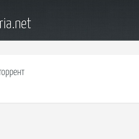
ia.net
торрент