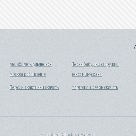
A
Авиабилеты ульяновск
Песня бабушки старушки
москва расписание
текст минусовка
Персики картинки скачать
Маргоша 1 сезон скачать
© Untitled. All rights reserved.