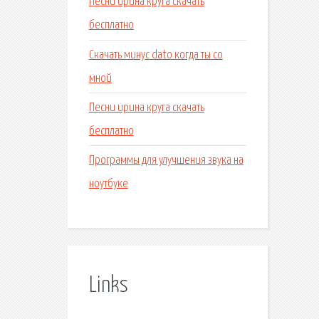
Песни ирина круга скачать
бесплатно
Скачать минус dato когда ты со
мной
Песни ирина круга скачать
бесплатно
Программы для улучшения звука на
ноутбуке
Links