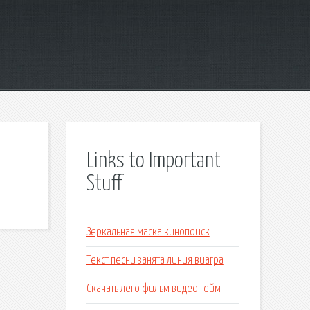
Links to Important
Stuff
Зеркальная маска кинопоиск
Текст песни занята линия виагра
Скачать лего фильм видео гейм