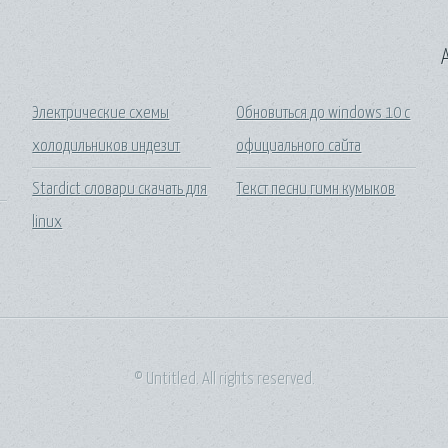
A
Электрические схемы
Обновиться до windows 10 с
холодильников индезит
официального сайта
Stardict словари скачать для
Текст песни гимн кумыков
linux
© Untitled. All rights reserved.