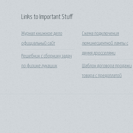
Links to Important Stuff
Журнал книжное дело
Схема подключения
официальный сайт
люминесцентной лампы с
двумя дросселями
Решебник с сборнику задач
по физике лукашик
Шаблон договора продажи
товара с предоплатой