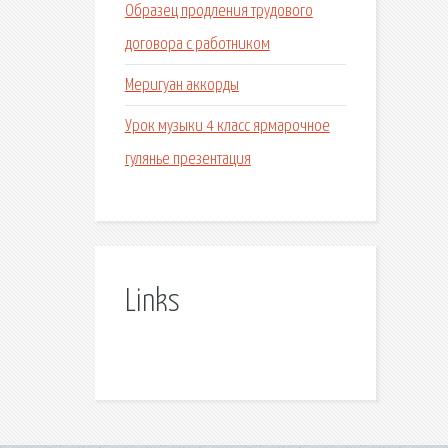
Образец продления трудового
договора с работником
Меригуан аккорды
Урок музыки 4 класс ярмарочное
гулянье презентация
Links