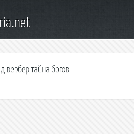
ia.net
рд вербер тайна богов